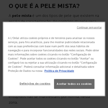
O QUE É A PELE MISTA?
A
pele mista
é um dos tipos de pele que existem na
escala de caracterização. Ao contrário da pele seca
ou da
pele oleosa
, a pele mista apresenta
Continuar sem aceitar
características que se contradizem, ou seja, em
certas zonas é seca e noutras zonas é oleosa. Isto é
A L'Oréal utiliza cookies próprios e de terceiros para analisar os nossos
serviços, para fins analíticos, para lhe mostrar publicidade relacionada
muito visível na área do rosto. Na
pele mista
, a linha
com as suas preferências com base num perfil dos seus hábitos de
T (testa, nariz e queixo) apresenta uma
navegação e para incorporar funcionalidades das redes sociais. Pode obter
mais informações sobre cookies clicando no botão "Configuração de
complexidade oleosa, com produção de sebo em
Cookies". Pode aceitar todos os cookies clicando no botão "Aceitar" ou
maior quantidade. Também existe ocorrência de
configurá-los ou rejeitar a sua utilização clicando no botão "Configuração
de Cookies". Poderá consultar informação adicional e detalhada sobre
poros dilatados e dos famosos
pontos negros
. Estes
Proteção de Dados na nossa
Política de Privacidade
aspetos são comuns a uma pele do tipo oleoso. Por
outro lado, em zonas como as bochechas, as
Definições de cookies
Aceitar todos os cookies
características já são de pele seca, com alguma
irritação. As lesões como borbulhas ou poros
entupidos não se manifestam, por norma, nesta
zona.