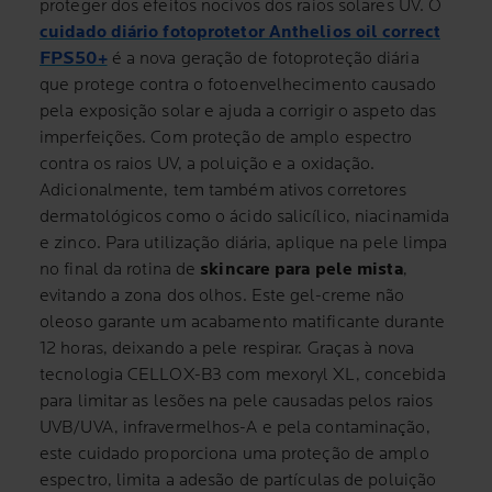
proteger dos efeitos nocivos dos raios solares UV. O
cuidado diário fotoprotetor Anthelios oil correct
FPS50+
é a nova geração de fotoproteção diária
que protege contra o fotoenvelhecimento causado
pela exposição solar e ajuda a corrigir o aspeto das
imperfeições. Com proteção de amplo espectro
contra os raios UV, a poluição e a oxidação.
Adicionalmente, tem também ativos corretores
dermatológicos como o ácido salicílico, niacinamida
e zinco. Para utilização diária, aplique na pele limpa
no final da rotina de
skincare para pele mista
,
evitando a zona dos olhos. Este gel-creme não
oleoso garante um acabamento matificante durante
12 horas, deixando a pele respirar. Graças à nova
tecnologia CELLOX-B3 com mexoryl XL, concebida
para limitar as lesões na pele causadas pelos raios
UVB/UVA, infravermelhos-A e pela contaminação,
este cuidado proporciona uma proteção de amplo
espectro, limita a adesão de partículas de poluição