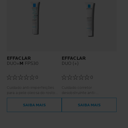
EFFACLAR
EFFACLAR
DUO+
M
FPS30
DUO (+)
0
0
Cuidado anti-imperfeições
Cuidado corretor
para a pele oleosa do rosto
desobstruinte anti-
com tendência acneica -
imperfeições, anti-marcas e
mulheres e homens.
anti-reincidência.
SAIBA MAIS
SAIBA MAIS