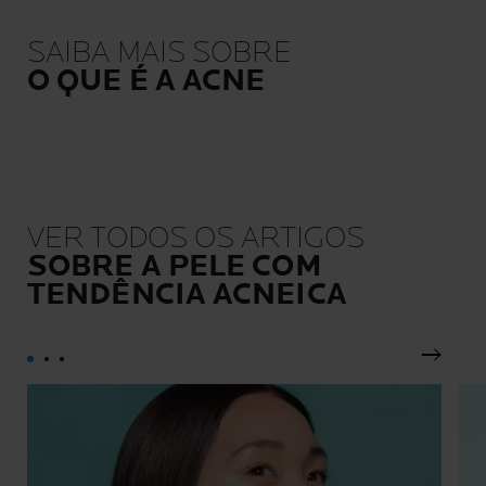
peles mais sensíveis:
associadas apenas aos
reativas, alérgicas,
conservantes necessários,
propensas ao acne, atópicas,
para preservar a tolerância e
SAIBA MAIS SOBRE
danificadas ou fragilizadas
a eficácia ao longo do
O QUE É A ACNE
por tratamentos
tempo.
oncológicos.
VER TODOS OS ARTIGOS
SOBRE A PELE COM
TENDÊNCIA ACNEICA
Painel