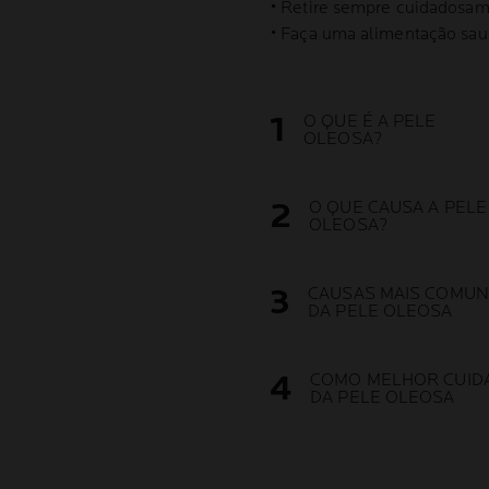
• Retire sempre cuidadosam
• Faça uma alimentação saud
O QUE É A PELE
OLEOSA?
O QUE CAUSA A PELE
OLEOSA?
CAUSAS MAIS COMU
DA PELE OLEOSA
COMO MELHOR CUID
DA PELE OLEOSA