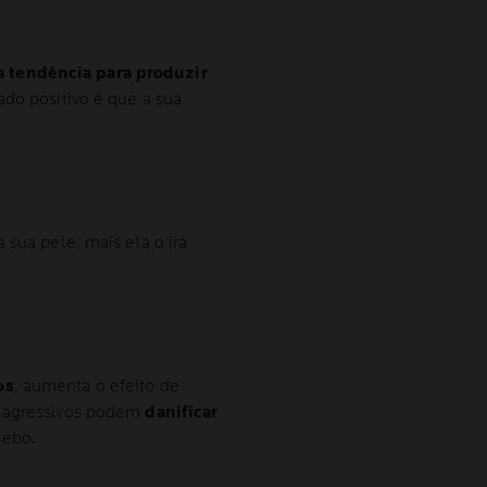
tendência para produzir
ado positivo é que a sua
 sua pele, mais ela o irá
os
, aumenta o efeito de
s agressivos podem
danificar
sebo.