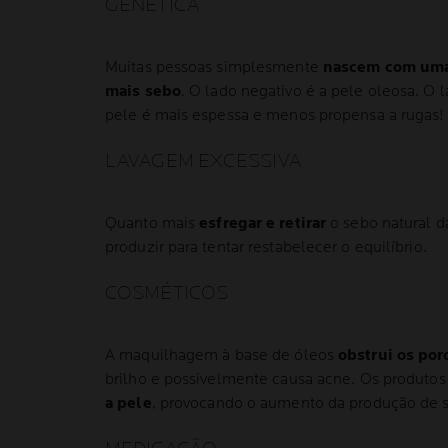
GENÉTICA
Muitas pessoas simplesmente
nascem com uma 
mais sebo
. O lado negativo é a pele oleosa. O l
pele é mais espessa e menos propensa a rugas!
LAVAGEM EXCESSIVA
Quanto mais
esfregar e retirar
o sebo natural da
produzir para tentar restabelecer o equilíbrio.
COSMÉTICOS
A maquilhagem à base de óleos
obstrui os por
brilho e possivelmente causa acne. Os produto
a pele
, provocando o aumento da produção de 