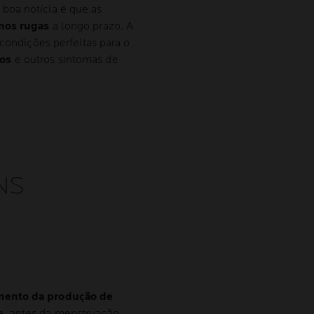
boa notícia é que as
nos rugas
a longo prazo. A
 condições perfeitas para o
cos
e outros sintomas de
NS
mento da produção de
e, antes da menstruação,