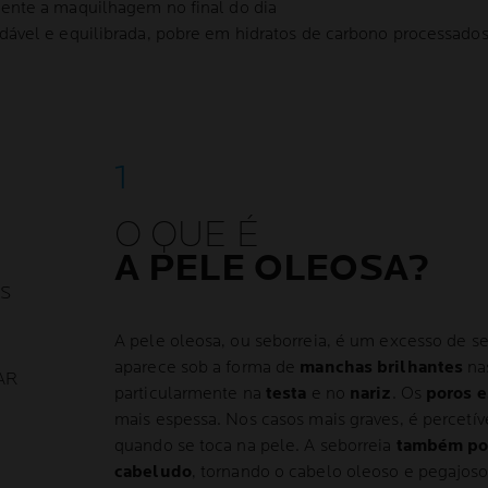
ente a maquilhagem no final do dia
ável e equilibrada, pobre em hidratos de carbono processados, 
O QUE É
A PELE OLEOSA?
NS
A pele oleosa, ou seborreia, é um excesso de 
aparece sob a forma de
manchas brilhantes
nas
AR
particularmente na
testa
e no
nariz
. Os
poros e
mais espessa. Nos casos mais graves, é percetí
quando se toca na pele. A seborreia
também pod
cabeludo
, tornando o cabelo oleoso e pegajoso