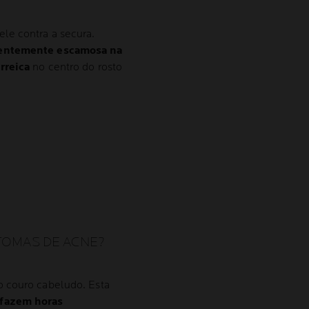
le contra a secura.
quentemente escamosa na
rreica
no centro do rosto
TOMAS DE ACNE?
o couro cabeludo. Esta
 fazem horas