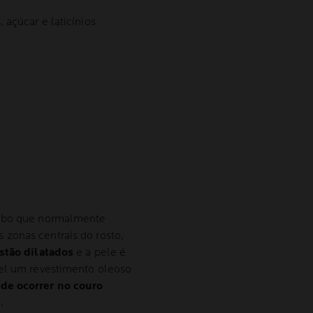
açúcar e laticínios
sebo que normalmente
 zonas centrais do rosto,
stão dilatados
e a pele é
vel um revestimento oleoso
e ocorrer no couro
.