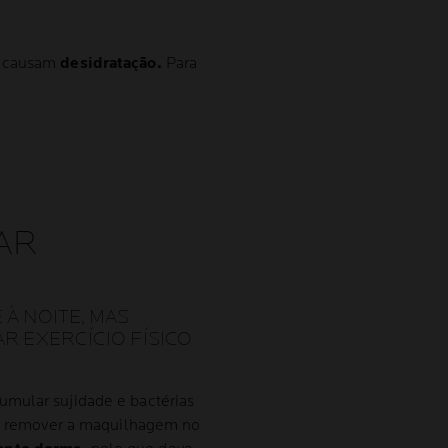
a causam
desidratação.
Para
AR
 À NOITE, MAS
R EXERCÍCIO FÍSICO
umular sujidade e bactérias
e e remover a maquilhagem no