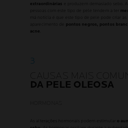
extraordinárias
e produzem demasiado sebo. A 
pessoas com este tipo de pele tendem a ter
me
má notícia é que este tipo de pele pode criar as
aparecimento de
pontos negros, pontos bran
acne
.
CAUSAS MAIS COMU
DA PELE OLEOSA
HORMONAS
As alterações hormonais podem estimular
o au
sebo
. As hormonas oscilam durante a puberdad