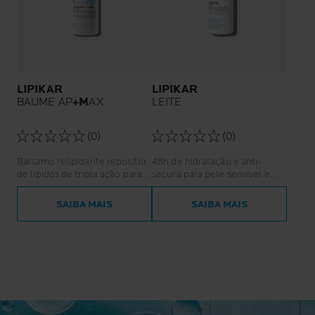
LIPIKAR
LIPIKAR
BAUME AP
+M
AX
LEITE
(0)
(0)
Bálsamo relipidante repositor
48h de hidratação e anti-
de lípidos de tripla ação para
secura para pele sensível e
pele muito seca ou com
seca. Com perfume.
tendência atópica. Controlo
SAIBA MAIS
SAIBA MAIS
do prurido. 72 horas* de alívio
imediato para a pele
seca.Antirrecidiva: melhor
qualidade de vida durante o
dia e a noite.