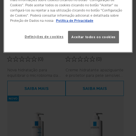
Cookies". Pode aceitar todos os cookies clicando no botão "Aceitar" ou
configurá-los ou rejeitar a sua utilização clicando no botão "Configuração
de Cookies". Poderá consultar informação adicional e detalhada sobre
Proteção de Dados na nossa
Política de Privacidade
Definições de cookies
Aceitar todos os cookies
TOLERIANE
TOLERIANE
SENSITIVE CREME
SENSITIVE RICO
(0)
(0)
Nova hidratação para
Creme hidratante apaziguante
equilibrar o microbioma da
e protetor para pele sensível e
pele. Pele normal a sensível.
seca
SAIBA MAIS
SAIBA MAIS
NOVO