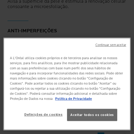
Alisa a superfície da pele e estimula a renovação celular
consoante a microesfoliação.
ANTI-IMPERFEIÇÕES
Desobstrui os poros e reduz a acumulação de sebo para
Continuar sem aceitar
reduzir as imperfeições.
A L'Oréal utiliza cookies próprios e de terceiros para analisar os nossos
serviços, para fins analíticos, para lhe mostrar publicidade relacionada
com as suas preferências com base num perfil dos seus hábitos de
ANTI MARCAS
navegação e para incorporar funcionalidades das redes sociais. Pode obter
mais informações sobre cookies clicando no botão "Configuração de
As marcas são disfarçadas e a pele fica mais uniforme e
Cookies". Pode aceitar todos os cookies clicando no botão "Aceitar" ou
luminosa.
configurá-los ou rejeitar a sua utilização clicando no botão "Configuração
de Cookies". Poderá consultar informação adicional e detalhada sobre
Proteção de Dados na nossa
Política de Privacidade
EFFACLAR
Definições de cookies
Aceitar todos os cookies
SÉRUM ULTRA CONCENTRADO