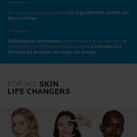
Os nossos produtos contêm
os ingredientes certos nas
doses certas.
Embalagens protetoras
combinadas com o mínimo de
conservantes necessários para garantir
a tolerância e
eficácia do produto ao longo do tempo.
FOR ALL
SKIN
LIFE CHANGERS