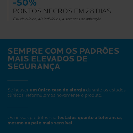
-50%
PONTOS NEGROS EM 28 DIAS
Estudo clínico, 40 indivíduos, 4 semanas de aplicação
SEMPRE COM OS PADRÕES
MAIS ELEVADOS DE
SEGURANÇA
Se houver
um único caso de alergia
durante os estudos
clínicos, reformulamos novamente o produto.
Os nossos produtos são
testados quanto à tolerância,
mesmo na pele mais sensível
.