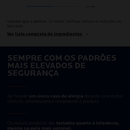
Validade após a abertura: 12 meses. Verifique sempre as instruções do
fabricante.
Ver lista completa de ingredientes
SEMPRE COM OS PADRÕES
MAIS ELEVADOS DE
SEGURANÇA
Se houver
um único caso de alergia
durante os estudos
clínicos, reformulamos novamente o produto.
Os nossos produtos são
testados quanto à tolerância,
mesmo na pele mais sensível
.