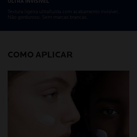
ULTRA INVISÍVEL
Textura ligeira ultrafluída com acabamento invisível.
Não gorduroso. Sem marcas brancas.
COMO APLICAR