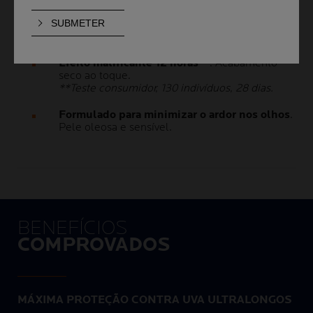
Protege a pele contra danos celulares
profundos
.
Efeito matificante 12 horas**
. Acabamento
seco ao toque.
**Teste consumidor, 130 indivíduos, 28 dias.
Formulado para minimizar o ardor nos olhos
.
Pele oleosa e sensível.
BENEFÍCIOS
COMPROVADOS
MÁXIMA PROTEÇÃO CONTRA UVA ULTRALONGOS