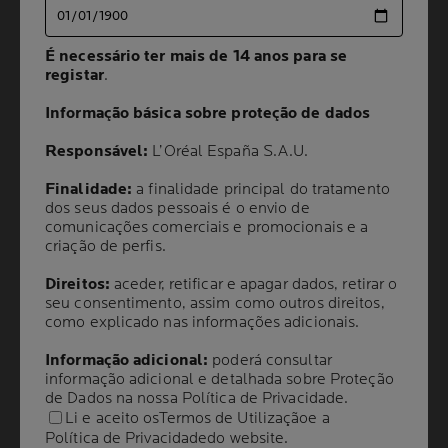
Painel seguinte
É necessário ter mais de 14 anos para se
É necessário ter mais de 14 anos para se
registar
registar
.
.
Informação básica sobre proteção de dados
Informação básica sobre proteção de dados
Responsável:
Responsável:
L’Oréal España S.A.U.
L’Oréal España S.A.U.
Finalidade:
Finalidade:
a finalidade principal do tratamento
a finalidade principal do tratamento
dos seus dados pessoais é o envio de
dos seus dados pessoais é o envio de
Volume
CAPACIDADE
50 ml
comunicações comerciais e promocionais e a
comunicações comerciais e promocionais e a
criação de perfis.
criação de perfis.
Direitos:
Direitos:
aceder, retificar e apagar dados, retirar o
aceder, retificar e apagar dados, retirar o
RECOMENDADO
seu consentimento, assim como outros direitos,
seu consentimento, assim como outros direitos,
POR DERMATOLOGISTAS
como explicado nas informações adicionais.
como explicado nas informações adicionais.
Informação adicional:
Informação adicional:
poderá consultar
poderá consultar
A nossa proteção máxima
com filtro contra os
informação adicional e detalhada sobre Proteção
informação adicional e detalhada sobre Proteção
raios UVA ultralongos*.
de Dados na nossa
de Dados na nossa
Política de Privacidade
Política de Privacidade
.
.
*[340-400nm]=UVA longos / [380-400nm] =
Li e aceito os
Li e aceito os
Termos de Utilização
Termos de Utilização
e a
e a
fim do espectro que chamamos de UVA
Política de Privacidade
Política de Privacidade
do website.
do website.
ultralongos
.