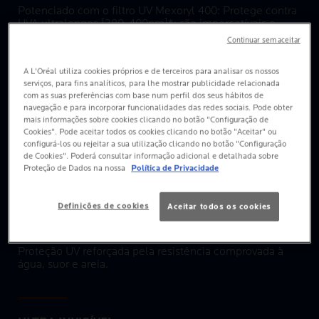
Potenciado com o filtro UV Mexoryl 400: Protege contra
UVA ultralongos [380-400nm]*: são impercetíveis e
prejudiciais e representam 30% dos raios UV que
Continuar sem aceitar
impactam a nossa pele durante todo o ano.
A L'Oréal utiliza cookies próprios e de terceiros para analisar os nossos
serviços, para fins analíticos, para lhe mostrar publicidade relacionada
com as suas preferências com base num perfil dos seus hábitos de
TECNOLOGIA OIL-CONTROL
navegação e para incorporar funcionalidades das redes sociais. Pode obter
mais informações sobre cookies clicando no botão "Configuração de
Airlicium™: micropartículas matificantes que absorvem
Cookies". Pode aceitar todos os cookies clicando no botão "Aceitar" ou
imediatamente o excesso de sebo e ajudam a controlar
configurá-los ou rejeitar a sua utilização clicando no botão "Configuração
as fontes de brilho (sebo, suor, humidade), para ajudar a
de Cookies". Poderá consultar informação adicional e detalhada sobre
reduzir o excesso de oleosidade da pele dia após dia.
Proteção de Dados na nossa
Política de Privacidade
Definições de cookies
Aceitar todos os cookies
ULTRARRESISTENTE
Proteção UV reforçada pela resistência comprovada à
água, suor e areia.