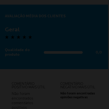
AVALIAÇÃO MÉDIA DOS CLIENTES
Geral
5,0 out of 5 stars
Qualidade do
0,0
0,0 out of 5 stars
produto
COMENTÁRIO
COMENTÁRIO
POSITIVO MAIS ÚTIL
NEGATIVO MAIS ÚTIL
Não foram
Não foram encontradas
opiniões negativas
encontrados
comentários
positivos