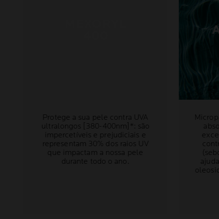
MEXORYL
400
Protege a sua pele contra UVA
Microp
ultralongos [380-400nm]*: são
abs
impercetíveis e prejudiciais e
exce
representam 30% dos raios UV
contr
que impactam a nossa pele
(seb
durante todo o ano.
ajuda
oleosi