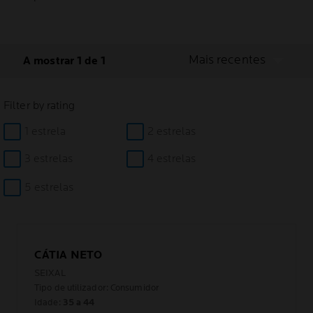
Mais recentes
A mostrar 1 de 1
Filter by rating
1 estrela
2 estrelas
3 estrelas
4 estrelas
5 estrelas
CÁTIA NETO
SEIXAL
Tipo de utilizador: Consumidor
Idade:
35 a 44