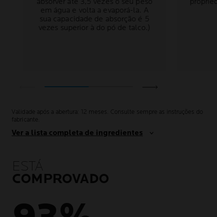
absorver até 3,5 vezes o seu peso
proprie
em água e volta a evaporá-la. A
sua capacidade de absorção é 5
vezes superior à do pó de talco.)
Validade após a abertura: 12 meses. Consulte sempre as instruções do
fabricante.
Ver a lista completa de ingredientes
ESTÁ
COMPROVADO