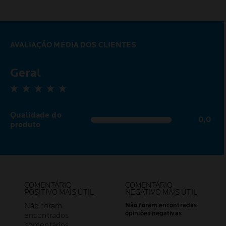
AVALIAÇÃO MÉDIA DOS CLIENTES
Geral
0,0 out of 5 stars
Qualidade do
0,0
0,0 out of 5 stars
produto
COMENTÁRIO
COMENTÁRIO
POSITIVO MAIS ÚTIL
NEGATIVO MAIS ÚTIL
Não foram
Não foram encontradas
opiniões negativas
encontrados
comentários