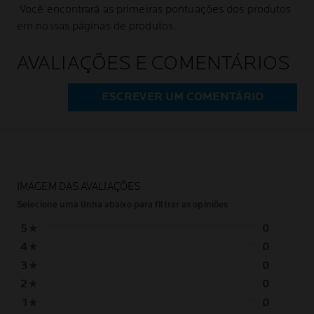
Você encontrará as primeiras pontuações dos produtos
em nossas páginas de produtos.
AVALIAÇÕES E COMENTÁRIOS
ESCREVER UM COMENTÁRIO
IMAGEM DAS AVALIAÇÕES
Selecione uma linha abaixo para filtrar as opiniões
5
★
0
4
★
0
3
★
0
2
★
0
1
★
0