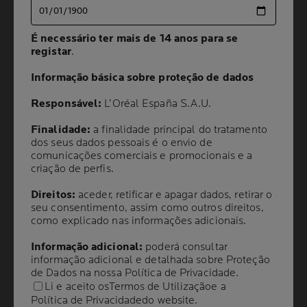
É necessário ter mais de 14 anos para se
É necessário ter mais de 14 anos para se
registar
registar
.
.
Informação básica sobre proteção de dados
Informação básica sobre proteção de dados
Responsável:
Responsável:
L’Oréal España S.A.U.
L’Oréal España S.A.U.
Volume
CAPACIDADE
9 g
Finalidade:
Finalidade:
a finalidade principal do tratamento
a finalidade principal do tratamento
dos seus dados pessoais é o envio de
dos seus dados pessoais é o envio de
Shade
comunicações comerciais e promocionais e a
comunicações comerciais e promocionais e a
11 Light Beige
criação de perfis.
criação de perfis.
Direitos:
Direitos:
aceder, retificar e apagar dados, retirar o
aceder, retificar e apagar dados, retirar o
seu consentimento, assim como outros direitos,
seu consentimento, assim como outros direitos,
como explicado nas informações adicionais.
como explicado nas informações adicionais.
Informação adicional:
Informação adicional:
poderá consultar
poderá consultar
informação adicional e detalhada sobre Proteção
informação adicional e detalhada sobre Proteção
de Dados na nossa
de Dados na nossa
Política de Privacidade
Política de Privacidade
.
.
Li e aceito os
Li e aceito os
Termos de Utilização
Termos de Utilização
e a
e a
Política de Privacidade
Política de Privacidade
do website.
do website.