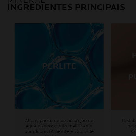
MINERAL
INGREDIENTES PRINCIPAIS
PERLITE
P
Alta capacidade de absorção de
Distri
água e sebo: efeito matificante
pel
duradouro. (A perlite é capaz de
Co