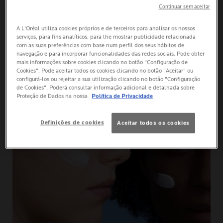
Continuar sem aceitar
A L'Oréal utiliza cookies próprios e de terceiros para analisar os nossos
serviços, para fins analíticos, para lhe mostrar publicidade relacionada
com as suas preferências com base num perfil dos seus hábitos de
COMO APLICAR O PRODUTO
navegação e para incorporar funcionalidades das redes sociais. Pode obter
mais informações sobre cookies clicando no botão "Configuração de
Cookies". Pode aceitar todos os cookies clicando no botão "Aceitar" ou
configurá-los ou rejeitar a sua utilização clicando no botão "Configuração
de Cookies". Poderá consultar informação adicional e detalhada sobre
Proteção de Dados na nossa
Política de Privacidade
Definições de cookies
Aceitar todos os cookies