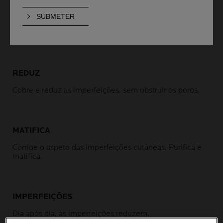
BENEFÍCIOS
COMPROVADOS
REDUZ
Cobre e reduz as imperfeições, sem obstruir os poros.
MATIFICA
Corrige o aspeto das imperfeições cutâneas. Purifica e
matifica.
IMPERFEIÇÕES
Dia após dia, as imperfeições reduzem.