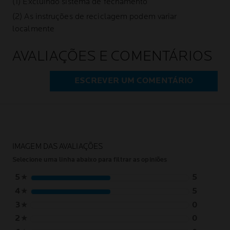
(1) Excluindo sistema de fechamento
(2) As instruções de reciclagem podem variar
localmente
AVALIAÇÕES E COMENTÁRIOS
ESCREVER UM COMENTÁRIO
IMAGEM DAS AVALIAÇÕES
Selecione uma linha abaixo para filtrar as opiniões
5
★
5
4
★
5
3
★
0
2
★
0