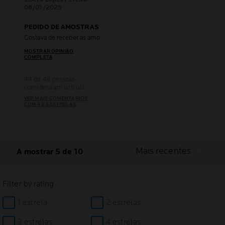
08/01/2025
PEDIDO DE AMOSTRAS
Gostava de receber as amostras dos vários produto para experimental , s
MOSTRAR OPINIÃO
COMPLETA
44 de 48 pessoas
consideraram isto útil
VER MAIS COMENTÁRIOS
COM 4 E 5 ESTRELAS
Mais recentes
A mostrar 5 de 10
Filter by rating
1 estrela
2 estrelas
3 estrelas
4 estrelas