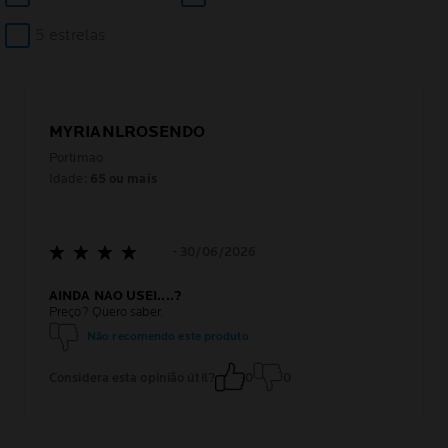
5 estrelas
MYRIANLROSENDO
Portimao
Idade:
65 ou mais
- 30/06/2026
AINDA NAO USEI....?
Preço? Quero saber.
Não recomendo este produto
Considera esta opinião útil?
0
0