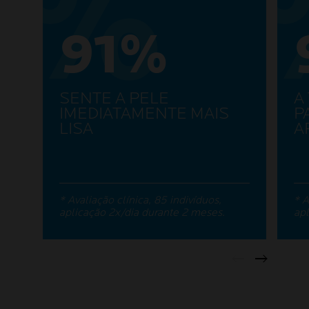
91%
SENTE A PELE
A
IMEDIATAMENTE MAIS
P
LISA
A
* Avaliação clínica, 85 indivíduos,
* A
aplicação 2x/dia durante 2 meses.
apl