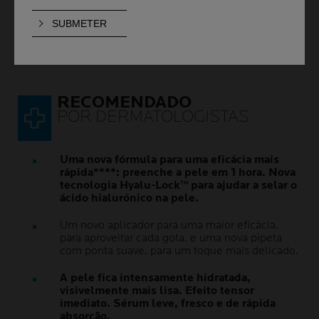
Volume
CAPACIDADE
30 ml
RECOMENDADO
POR DERMATOLOGISTAS
Uma nova fórmula para uma eficácia mais
rápida****: preenche a pele em 1 hora. Nova
tecnologia Hyalu-Lock™ para ajudar a selar o
ácido hialurónico na pele.
Um novo aplicador para uma maior eficácia,
para aproveitar cada gota, e uma nova pipeta
com ponta suave, para um toque mais delicado.
A pele fica intensamente hidratada,
visivelmente mais lisa. Efeito tensor
imediato. Sérum leve, fresco e de rápida
absorção.