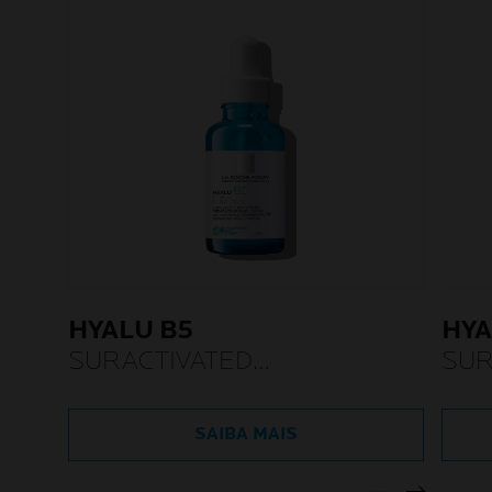
HYALU B5
HYA
SURACTIVATED
SUR
SÉRUM ANTIRRUGAS
CRE
REFIRMANTE
ANT
SAIBA MAIS