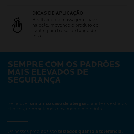
DICAS DE APLICAÇÃO
Realizar uma massagem suave
na pele, movendo o produto do
centro para baixo, ao longo do
rosto.
SEMPRE COM OS PADRÕES
MAIS ELEVADOS DE
SEGURANÇA
Se houver
um único caso de alergia
durante os estudos
clínicos, reformulamos novamente o produto.
Os nossos produtos são
testados quanto à tolerância,