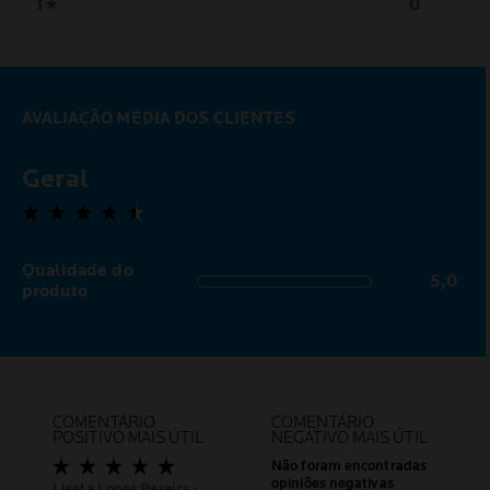
1
★
0
AVALIAÇÃO MÉDIA DOS CLIENTES
Geral
4,5 out of 5 stars
Qualidade do
5,0
5,0 out of 5 stars
produto
COMENTÁRIO
COMENTÁRIO
POSITIVO MAIS ÚTIL
NEGATIVO MAIS ÚTIL
Não foram encontradas
opiniões negativas
Liseta Lopes Pereira
-