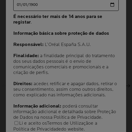
** Teste instrumental, 24 indivíduos.
Estudo clínico, 40 indivíduos.
*** Estudo clínico, 62 indivíduos.
É necessário ter mais de 14 anos para se
É necessário ter mais de 14 anos para se
registar
registar
.
.
4/5
10 reviews
Informação básica sobre proteção de dados
Informação básica sobre proteção de dados
Responsável:
Responsável:
L’Oréal España S.A.U.
L’Oréal España S.A.U.
Finalidade:
Finalidade:
a finalidade principal do tratamento
a finalidade principal do tratamento
dos seus dados pessoais é o envio de
dos seus dados pessoais é o envio de
Painel anterior
comunicações comerciais e promocionais e a
comunicações comerciais e promocionais e a
criação de perfis.
criação de perfis.
Direitos:
Direitos:
aceder, retificar e apagar dados, retirar o
aceder, retificar e apagar dados, retirar o
Painel seguinte
seu consentimento, assim como outros direitos,
seu consentimento, assim como outros direitos,
como explicado nas informações adicionais.
como explicado nas informações adicionais.
Informação adicional:
Informação adicional:
poderá consultar
poderá consultar
informação adicional e detalhada sobre Proteção
informação adicional e detalhada sobre Proteção
de Dados na nossa
de Dados na nossa
Política de Privacidade
Política de Privacidade
.
.
Li e aceito os
Li e aceito os
Termos de Utilização
Termos de Utilização
e a
e a
Política de Privacidade
Política de Privacidade
do website.
do website.