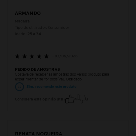
ARMANDO
Madeira
Tipo de utilizador: Consumidor
Idade:
25 a 34
- 03/06/2026
PEDIDO DE AMOSTRAS
Gostava de receber as amostras dos vários produto para
experimentar, se for possível. Obrigado
Sim, recomendo este produto
Considera esta opinião útil?
4
3
RENATA NOGUEIRA