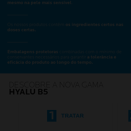
mesmo na pele mais sensível
.
Os nossos produtos contêm
os ingredientes certos nas
doses certas.
Embalagens protetoras
combinadas com o mínimo de
conservantes necessários para garantir
a tolerância e
eficácia do produto ao longo do tempo.
DESCOBRE A NOVA GAMA
HYALU B5
1
TRATAR