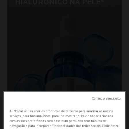
HIALURÓNICO NA PELE*
SAIBA MAIS
Continuar sem aceitar
A L'Oréal utiliza cookies próprios e de terceiros para analisar os nossos
serviços, para fins analíticos, para lhe mostrar publicidade relacionada
com as suas preferências com base num perfil dos seus hábitos de
navegação e para incorporar funcionalidades das redes sociais. Pode obter