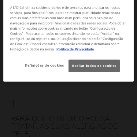
A L'Oréal utiliza cookies próprios e de terceiros para analisar os nossos
PARA QUE O MÉDICO POSSA TRATAR AS SUAS
serviços, para fins analíticos, para lhe mostrar publicidade relacionada
ALERGIAS DE PELE,
com as suas preferências com base num perfil dos seus hábitos de
navegação e para incorporar funcionalidades das redes sociais. Pode obter
mais informações sobre cookies clicando no botão "Configuração de
Cookies". Pode aceitar todos os cookies clicando no botão "Aceitar" ou
PARA SABER COMO TRATAR AS SUAS ALERGIAS
configurá-los ou rejeitar a sua utilização clicando no botão "Configuração
DE PELE,
de Cookies". Poderá consultar informação adicional e detalhada sobre
Proteção de Dados na nossa
Política de Privacidade
PARA O MÉDICO FAZER O SEU TRABALHO E
TRATAR A SUA ALERGIA DE PELE, PREPARE-SE
Definições de cookies
Aceitar todos os cookies
PARA REALIZAR TESTES
PARA QUE O MÉDICO POSSA
TRATAR AS SUAS ALERGIAS DE
PELE,