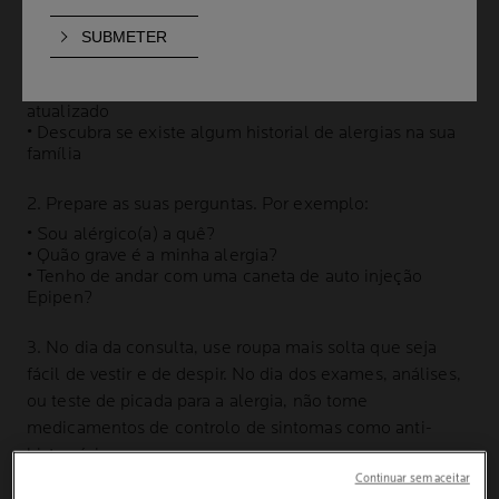
1. Reúna informação:
• Mantenha um diário dos seus sintomas durante as 2
semanas anteriores à sua consulta
• Certifique-se de que o seu historial médico está
atualizado
• Descubra se existe algum historial de alergias na sua
família
2. Prepare as suas perguntas. Por exemplo:
• Sou alérgico(a) a quê?
• Quão grave é a minha alergia?
• Tenho de andar com uma caneta de auto injeção
Epipen?
3. No dia da consulta, use roupa mais solta que seja
fácil de vestir e de despir. No dia dos exames, análises,
ou teste de picada para a alergia, não tome
medicamentos de controlo de sintomas como anti-
histamínicos.
Continuar sem aceitar