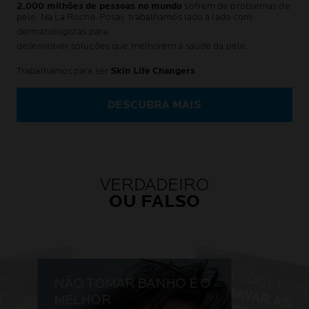
2.000 milhões de pessoas no mundo
sofrem de problemas de
pele. Na La Roche-Posay, trabalhamos lado a lado com
dermatologistas para
desenvolver soluções que melhorem a saúde da pele.
Trabalhamos para ser
Skin Life Changers
.
DESCUBRA MAIS
VERDADEIRO
OU FALSO
O ÁLCOOL POD
S
E
U
I
N
C
L
D
E
M
A
Q
L
H
A
G
E
NÃO TOMAR BANHO É O
A
G
R
A
V
A
R
A
S
L
E
R
G
IA
S
O
M
MELHOR