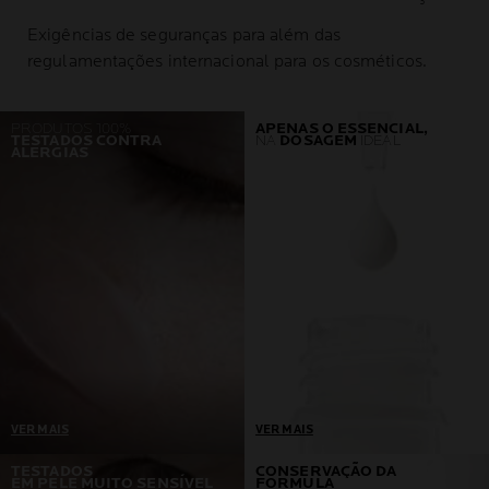
Exigências de seguranças para além das
regulamentações internacional para os cosméticos.
PRODUTOS 100%
APENAS O ESSENCIAL,
TESTADOS CONTRA
NA
DOSAGEM
IDEAL
ALERGIAS
VER MAIS
VER MAIS
Um pré-requisito = zero
Desenvolvidos em
TESTADOS
CONSERVAÇÃO DA
EM PELE MUITO SENSÍVEL
FÓRMULA
reações alérgicas
colaboração com