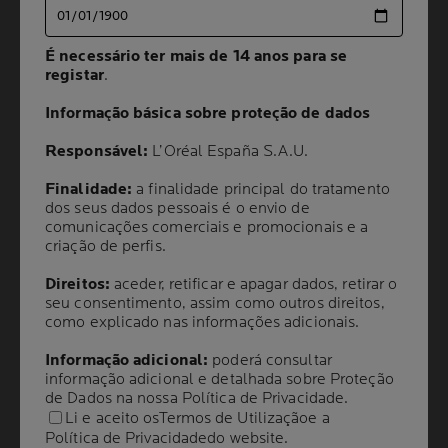
COMO SE PREPARAR PARA A
É necessário ter mais de 14 anos para se
É necessário ter mais de 14 anos para se
registar
registar
.
.
SUA CONSULTA DE
Informação básica sobre proteção de dados
Informação básica sobre proteção de dados
ALERGOLOGIA
Responsável:
Responsável:
L’Oréal España S.A.U.
L’Oréal España S.A.U.
E OBTER O MELHOR
Finalidade:
Finalidade:
a finalidade principal do tratamento
a finalidade principal do tratamento
dos seus dados pessoais é o envio de
dos seus dados pessoais é o envio de
TRATAMENTO PARA A
comunicações comerciais e promocionais e a
comunicações comerciais e promocionais e a
criação de perfis.
criação de perfis.
ALERGIA DE PELE
Direitos:
Direitos:
aceder, retificar e apagar dados, retirar o
aceder, retificar e apagar dados, retirar o
seu consentimento, assim como outros direitos,
seu consentimento, assim como outros direitos,
como explicado nas informações adicionais.
como explicado nas informações adicionais.
2 min. de leitura
| 15 abril 2025
Informação adicional:
Informação adicional:
poderá consultar
poderá consultar
Para tirar o máximo partido da sua consulta de
informação adicional e detalhada sobre Proteção
informação adicional e detalhada sobre Proteção
alergologia para um alívio eficaz da alergia de pele,
de Dados na nossa
de Dados na nossa
Política de Privacidade
Política de Privacidade
.
.
siga estes 3 passos simples.
Li e aceito os
Li e aceito os
Termos de Utilização
Termos de Utilização
e a
e a
Política de Privacidade
Política de Privacidade
do website.
do website.