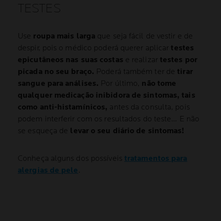
TESTES
Use
roupa mais larga
que seja fácil de vestir e de
despir, pois o médico poderá querer aplicar
testes
epicutâneos nas suas costas
e realizar
testes por
picada no seu braço.
Poderá também ter de
tirar
sangue para análises.
Por último,
não tome
qualquer medicação inibidora de sintomas, tais
como anti-histamínicos,
antes da consulta, pois
podem interferir com os resultados do teste… E não
se esqueça de
levar o seu diário de sintomas!
Conheça alguns dos possíveis
tratamentos para
alergias de pele
.