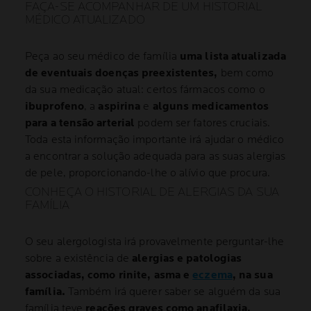
FAÇA-SE ACOMPANHAR DE UM HISTORIAL
MÉDICO ATUALIZADO
Peça ao seu médico de família
uma lista atualizada
de eventuais doenças preexistentes,
bem como
da sua medicação atual: certos fármacos como o
ibuprofeno
, a
aspirina
e
alguns medicamentos
para a tensão arterial
podem ser fatores cruciais.
Toda esta informação importante irá ajudar o médico
a encontrar a solução adequada para as suas alergias
de pele, proporcionando-lhe o alívio que procura.
CONHEÇA O HISTORIAL DE ALERGIAS DA SUA
FAMÍLIA
O seu alergologista irá provavelmente perguntar-lhe
sobre a existência de
alergias e patologias
associadas, como rinite, asma e
eczema
, na sua
família.
Também irá querer saber se alguém da sua
família teve
reações graves como anafilaxia.