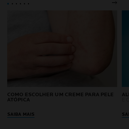
Painel
COMO ESCOLHER UM CREME PARA PELE
AL
ATÓPICA
E 
SAIBA MAIS
SA