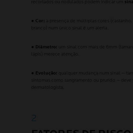
recortados ou nodulados podem indicar um
sin
●
Cor:
a presença de múltiplas cores (castanho, 
branco) num único sinal é um alerta.
●
Diâmetro:
um sinal com mais de 6mm (taman
lápis) merece atenção.
●
Evolução:
qualquer mudança num sinal — tama
sintomas como sangramento ou prurido — deve s
dermatologista.