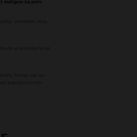
al maligno na pele
.
preto, vermelho, rosa,
ho de uma borracha de
nho, forma, cor, ou
er avaliada por um