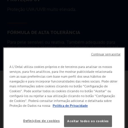
Proteção UVA/UVB muito elevada.
FÓRMULA DE ALTA TOLERÂNCIA
Para pele sensível ou reativa. Também adequado para
pele propensa a alergias, especialmente alergias ao sol.
Pode ser aplicado à volta dos olhos. Anti-ardor ocular.
Continuar sem aceitar
Hipoalergénico.
A L'Oréal utiliza cookies próprios e de terceiros para analisar os nossos
serviços, para fins analíticos, para lhe mostrar publicidade relacionada
com as suas preferências com base num perfil dos seus hábitos de
navegação e para incorporar funcionalidades das redes sociais. Pode obter
mais informações sobre cookies clicando no botão "Configuração de
COMO APLICAR
Cookies". Pode aceitar todos os cookies clicando no botão "Aceitar" ou
configurá-los ou rejeitar a sua utilização clicando no botão "Configuração
de Cookies". Poderá consultar informação adicional e detalhada sobre
Proteção de Dados na nossa
Política de Privacidade
Definições de cookies
Aceitar todos os cookies