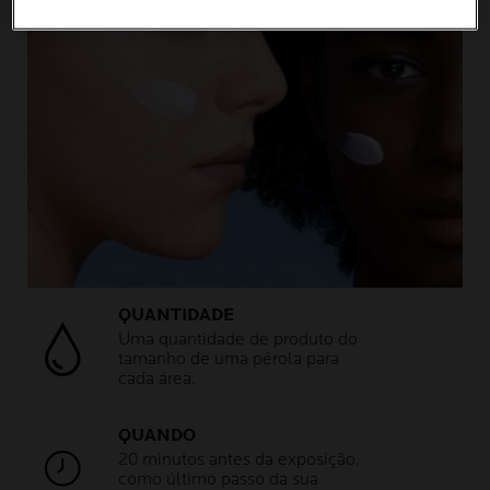
QUANTIDADE
Uma quantidade de produto do
tamanho de uma pérola para
cada área.
QUANDO
20 minutos antes da exposição,
como último passo da sua