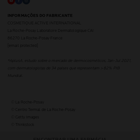
INFORMAÇÕES DO FABRICANTE
COSMETIQUE ACTIVE INTERNATIONAL
La Roche-Posay Laboratoire Dermatologique CAI
86270 La Roche-Posay France
[email protected]
*AplusA, estudo sobre o mercado de dermocosméticos, Jan-Jul 2021,
com dermatologistas de 34 países que representam > 82% PIB
Mundial.
© La Roche-Posay
© Centro Termal de La Roche-Posay
© Getty Images
© Thinkstock
© L'OREAL
ENCONTRAR UMA FARMÁCIA