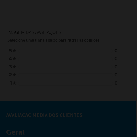
IMAGEM DAS AVALIAÇÕES
Selecione uma linha abaixo para filtrar as opiniões
5
★
0
4
★
0
3
★
0
2
★
0
1
★
0
AVALIAÇÃO MÉDIA DOS CLIENTES
Geral
0,0 out of 5 stars