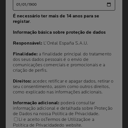
Painel seguinte
É necessário ter mais de 14 anos para se
É necessário ter mais de 14 anos para se
registar
registar
.
.
Informação básica sobre proteção de dados
Informação básica sobre proteção de dados
Responsável:
Responsável:
L’Oréal España S.A.U.
L’Oréal España S.A.U.
Volume
Finalidade:
Finalidade:
a finalidade principal do tratamento
a finalidade principal do tratamento
CAPACIDADE
50 ml
dos seus dados pessoais é o envio de
dos seus dados pessoais é o envio de
comunicações comerciais e promocionais e a
comunicações comerciais e promocionais e a
criação de perfis.
criação de perfis.
RECOMENDADO
POR DERMATOLOGISTAS
Direitos:
Direitos:
aceder, retificar e apagar dados, retirar o
aceder, retificar e apagar dados, retirar o
seu consentimento, assim como outros direitos,
seu consentimento, assim como outros direitos,
como explicado nas informações adicionais.
como explicado nas informações adicionais.
SPF50+ / UVA-PF 35
, uma fórmula
Informação adicional:
Informação adicional:
poderá consultar
poderá consultar
minimalista que não compromete a proteção.
informação adicional e detalhada sobre Proteção
informação adicional e detalhada sobre Proteção
de Dados na nossa
de Dados na nossa
Política de Privacidade
Política de Privacidade
.
.
A sua proteção de largo espetro protege a
Li e aceito os
Li e aceito os
Termos de Utilização
Termos de Utilização
e a
e a
pele dos raios UVA e UVB e ajuda
a prevenir
Política de Privacidade
Política de Privacidade
do website.
do website.
os danos causados pelo Infravermelho-A e pela