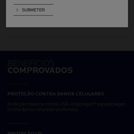
poluição.
Muito resistente à água e ao suor
. Anti-ardor
ocular. Não deixa marcas brancas.
BENEFÍCIOS
COMPROVADOS
PROTEÇÃO CONTRA DANOS CELULARES
Proteção máxima contra UVA ultralongos* para proteger
contra danos celulares profundos.
PROTEÇÃO UV