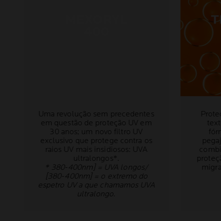
MEXORYL
T
400
Uma revolução sem precedentes
Prote
em questão de proteção UV em
tex
30 anos; um novo filtro UV
fór
exclusivo que protege contra os
pegaj
raios UV mais insidiosos: UVA
combi
ultralongos*.
proteç
* 380-400nm] = UVA longos/
migra
[380-400nm] = o extremo do
espetro UV a que chamamos UVA
ultralongo.