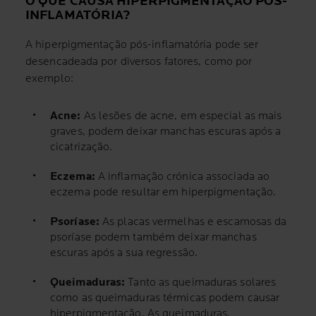
O QUE CAUSA HIPERPIGMENTAÇÃO PÓS-
INFLAMATÓRIA?
A hiperpigmentação pós-inflamatória pode ser
desencadeada por diversos fatores, como por
exemplo:
Acne:
As lesões de acne, em especial as mais
graves, podem deixar manchas escuras após a
cicatrização.
Eczema:
A inflamação crónica associada ao
eczema pode resultar em hiperpigmentação.
Psoríase:
As placas vermelhas e escamosas da
psoríase podem também deixar manchas
escuras após a sua regressão.
Queimaduras:
Tanto as queimaduras solares
como as queimaduras térmicas podem causar
hiperpigmentação. As queimaduras,