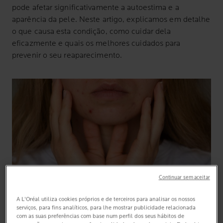
pode afetar significativamente a autoestima e a
aparência da pele. Neste artigo, explicamos em detalhe
o que causa esta condição, como cuidar dela
eficazmente e quais os melhores cuidados para
prevenir o seu reaparecimento.
Continuar sem aceitar
A L'Oréal utiliza cookies próprios e de terceiros para analisar os nossos
serviços, para fins analíticos, para lhe mostrar publicidade relacionada
com as suas preferências com base num perfil dos seus hábitos de