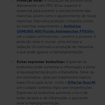
Proteção solar:
A utilização de protetor solar
diariamente com FPS 30 ou superior é
essencial para prevenir o escurecimento das
manchas, assim como o aparecimento de novas
manchas. Para uma proteção completa contra
as manchas, experimente o
Anthelios
UVMUNE 400 Fluido Antimanchas FPS50+
,
um cuidado antimanchas, corretivo e protetor. A
proteção solar é crucial, uma vez que a
radiação UV estimula a produção de melanina,
o que pode agravar a hiperpigmentação.
Evitar espremer borbulhas:
Espremer as
borbulhas pode aumentar a inflamação e piorar
a hiperpigmentação pós-inflamatória. Deve-se,
em alternativa, optar por tratamentos tópicos
específicos para acne, como o
Effaclar Duo+M
,
um cuidado corretivo triplo anti-imperfeições.
Espremer as borbulhas aumenta o risco de
lesão da pele e de inflamação, o que pode
levar a hiperpigmentação.