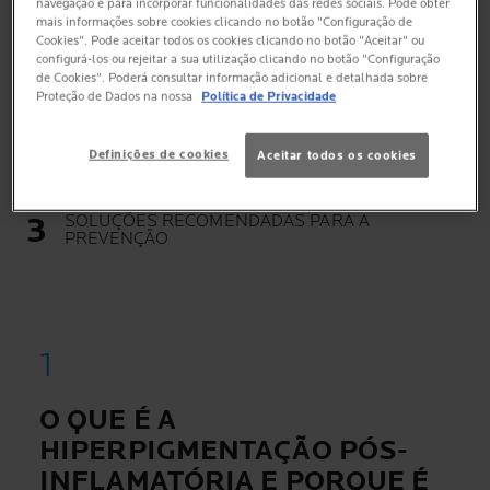
navegação e para incorporar funcionalidades das redes sociais. Pode obter
mais informações sobre cookies clicando no botão "Configuração de
Cookies". Pode aceitar todos os cookies clicando no botão "Aceitar" ou
O QUE É A HIPERPIGMENTAÇÃO PÓS-
configurá-los ou rejeitar a sua utilização clicando no botão "Configuração
INFLAMATÓRIA E PORQUE É QUE APARECE?
de Cookies". Poderá consultar informação adicional e detalhada sobre
Proteção de Dados na nossa
Política de Privacidade
A HIPERPIGMENTAÇÃO PÓS-INFLAMATÓRIA
DESAPARECE?
Definições de cookies
Aceitar todos os cookies
SOLUÇÕES RECOMENDADAS PARA A
PREVENÇÃO
O QUE É A
HIPERPIGMENTAÇÃO PÓS-
INFLAMATÓRIA E PORQUE É