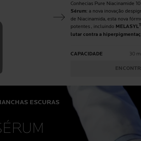
Conhecias Pure Niacinamide 10
Sérum
: a nova inovação despi
Painel seguinte
de Niacinamida,
esta nova fórm
potentes
, incluindo
MELASYL
lutar contra a hiperpigmenta
Volu
CAPACIDADE
30 m
ENCONTR
 MANCHAS ESCURAS
SÉRUM