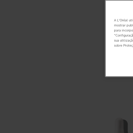
A L'Oréal uti
mostrar publ
para incorpo
"Configuraçã
sua utilizaç
sobre Prote