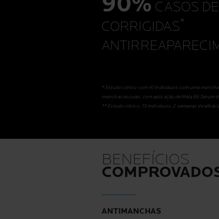
90%
CASOS DE
*
CORRIGIDAS
ANTIRREAPARECI
* Estudo clínico com 41 indivíduos com uma mancha 
manchas escuras, com aplicação de Mela B3 Sérum 
** Estudo clínico, 73 indivíduos, 2 semanas de eficác
BENEFÍCIOS
COMPROVADO
ANTIMANCHAS