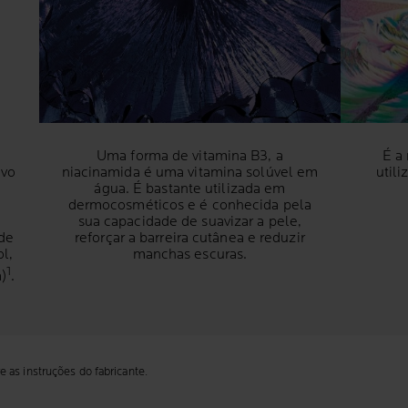
Uma forma de vitamina B3, a
É a
vo
niacinamida é uma vitamina solúvel em
util
água. É bastante utilizada em
dermocosméticos e é conhecida pela
sua capacidade de suavizar a pele,
 de
reforçar a barreira cutânea e reduzir
ol,
manchas escuras.
1
)
.
 as instruções do fabricante.