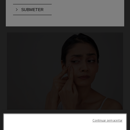
solução? Infelizmente, a resposta é não. Espremer as
borbulhas pode, na verdade, agravar a situação e
prejudicar a saúde da tua pele a longo prazo.
Continuar sem aceitar
POR QUE SENTIMOS VONTADE DE ESPREMER