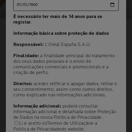
É necessário ter mais de 14 anos para se
É necessário ter mais de 14 anos para se
registar
registar
.
.
ESPREMER BORBULHAS:
Informação básica sobre proteção de dados
Informação básica sobre proteção de dados
É SEGURO OU
Responsável:
Responsável:
L’Oréal España S.A.U.
L’Oréal España S.A.U.
PREJUDICIAL PARA A
Finalidade:
Finalidade:
a finalidade principal do tratamento
a finalidade principal do tratamento
dos seus dados pessoais é o envio de
dos seus dados pessoais é o envio de
comunicações comerciais e promocionais e a
comunicações comerciais e promocionais e a
PELE?
criação de perfis.
criação de perfis.
Direitos:
Direitos:
aceder, retificar e apagar dados, retirar o
aceder, retificar e apagar dados, retirar o
5 min. de leitura
| 30 julho 2025
seu consentimento, assim como outros direitos,
seu consentimento, assim como outros direitos,
como explicado nas informações adicionais.
como explicado nas informações adicionais.
A tentação de espremer uma borbulha que surge na
Informação adicional:
Informação adicional:
poderá consultar
poderá consultar
pele, principalmente no rosto, é quase inevitável.
informação adicional e detalhada sobre Proteção
informação adicional e detalhada sobre Proteção
Desejamos livrar-noa o mais rápido possível daquela
de Dados na nossa
de Dados na nossa
Política de Privacidade
Política de Privacidade
.
.
protuberância vermelha e inflamada, procurando alívio
Li e aceito os
Li e aceito os
Termos de Utilização
Termos de Utilização
e a
e a
imediato. Mas será que essa é realmente a melhor
Política de Privacidade
Política de Privacidade
do website.
do website.