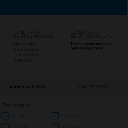
COMENTÁRIO
COMENTÁRIO
POSITIVO MAIS ÚTIL
NEGATIVO MAIS ÚTIL
Não foram
Não foram encontradas
opiniões negativas
encontrados
comentários
positivos
Mais recentes
A mostrar 0 de 0
Filter by rating
1 estrela
2 estrelas
3 estrelas
4 estrelas