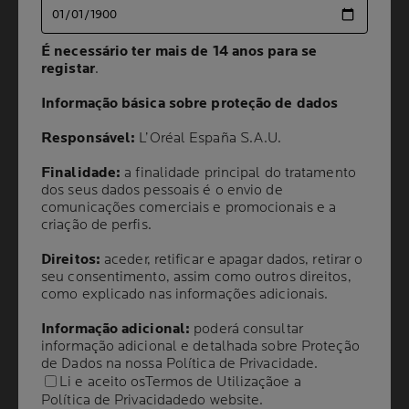
É necessário ter mais de 14 anos para se
É necessário ter mais de 14 anos para se
registar
registar
.
.
Informação básica sobre proteção de dados
Informação básica sobre proteção de dados
Responsável:
Responsável:
L’Oréal España S.A.U.
L’Oréal España S.A.U.
Volume
CAPACIDADE
200 ml
Finalidade:
Finalidade:
a finalidade principal do tratamento
a finalidade principal do tratamento
dos seus dados pessoais é o envio de
dos seus dados pessoais é o envio de
comunicações comerciais e promocionais e a
comunicações comerciais e promocionais e a
RECOMENDAÇÃO
criação de perfis.
criação de perfis.
DERMATOLÓGICA
Direitos:
Direitos:
aceder, retificar e apagar dados, retirar o
aceder, retificar e apagar dados, retirar o
seu consentimento, assim como outros direitos,
seu consentimento, assim como outros direitos,
como explicado nas informações adicionais.
como explicado nas informações adicionais.
Limpa a pele sensível de impurezas,
maquilhagem e poluição.
Informação adicional:
Informação adicional:
poderá consultar
poderá consultar
informação adicional e detalhada sobre Proteção
informação adicional e detalhada sobre Proteção
Apazigua a pele sensível.
de Dados na nossa
de Dados na nossa
Política de Privacidade
Política de Privacidade
.
.
Li e aceito os
Li e aceito os
Termos de Utilização
Termos de Utilização
e a
e a
Respeita o equilíbrio fisiológico da pele.
Política de Privacidade
Política de Privacidade
do website.
do website.