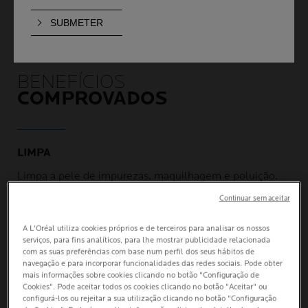
BENEFÍCIOS
COMPROVADOS
LIMPA
Limpa a pele de impurezas, maquilhagem e poluição.
Continuar sem aceitar
A L'Oréal utiliza cookies próprios e de terceiros para analisar os nossos
APAZIGUA
serviços, para fins analíticos, para lhe mostrar publicidade relacionada
com as suas preferências com base num perfil dos seus hábitos de
Apazigua a pele para proporcionar uma sensação de
navegação e para incorporar funcionalidades das redes sociais. Pode obter
conforto e frescura.
mais informações sobre cookies clicando no botão "Configuração de
Cookies". Pode aceitar todos os cookies clicando no botão "Aceitar" ou
configurá-los ou rejeitar a sua utilização clicando no botão "Configuração