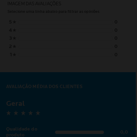
IMAGEM DAS AVALIAÇÕES
Selecione uma linha abaixo para filtrar as opiniões
5
★
0
4
★
0
3
★
0
2
★
0
1
★
0
AVALIAÇÃO MÉDIA DOS CLIENTES
Geral
0,0 out of 5 stars
Qualidade do
0,0
0,0 out of 5 stars
produto