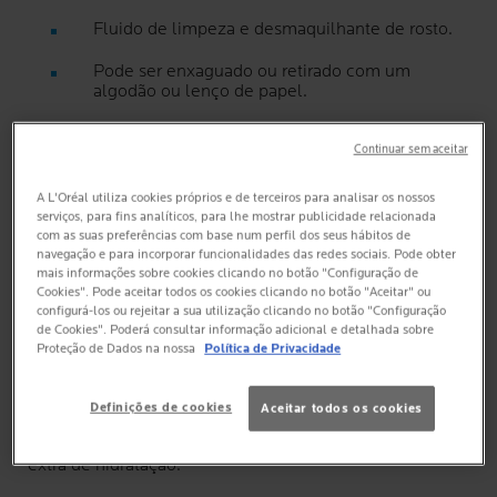
Fluido de limpeza e desmaquilhante de rosto.
Pode ser enxaguado ou retirado com um
algodão ou lenço de papel.
Alta tolerância. Sem conservantes.
Continuar sem aceitar
A L'Oréal utiliza cookies próprios e de terceiros para analisar os nossos
serviços, para fins analíticos, para lhe mostrar publicidade relacionada
com as suas preferências com base num perfil dos seus hábitos de
navegação e para incorporar funcionalidades das redes sociais. Pode obter
mais informações sobre cookies clicando no botão "Configuração de
BENEFÍCIOS
Cookies". Pode aceitar todos os cookies clicando no botão "Aceitar" ou
COMPROVADOS
configurá-los ou rejeitar a sua utilização clicando no botão "Configuração
de Cookies". Poderá consultar informação adicional e detalhada sobre
Proteção de Dados na nossa
Política de Privacidade
HIDRATA
Definições de cookies
Aceitar todos os cookies
Fluido cremoso leve enriquecido com glicerina para um
extra de hidratação.