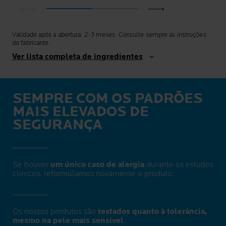
Validade após a abertura: 2-3 meses. Consulte sempre as instruções
do fabricante.
Ver lista completa de ingredientes
SEMPRE COM OS PADRÕES
MAIS ELEVADOS DE
SEGURANÇA
Se houver
um único caso de alergia
durante os estudos
clínicos, reformulamos novamente o produto.
Os nossos produtos são
testados quanto à tolerância,
mesmo na pele mais sensível
.