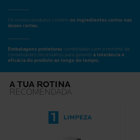
Os nossos produtos contêm
os ingredientes certos nas
doses certas.
Embalagens protetoras
combinadas com o mínimo de
conservantes necessários para garantir
a tolerância e
eficácia do produto ao longo do tempo.
A TUA ROTINA
RECOMENDADA
1
LIMPEZA