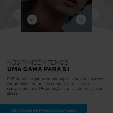
icas
iado
provoca vermelhidão e erupções
cutâneas.
Certifique-se de que
pele
adura e a
usa proteção UVA-UVB de amplo
para
en. Esta
espectro e UVA longa, utilize a
hor
uant
natureza está 
gama
ANTHELIOS
na sua rotina
ge
m
cos para pele
diária de cuidado da pele.
a
NÓS TAMBÉM TEMOS
UMA GAMA PARA SI
ROSALIAC é a gama completa para a pele reativa com
vermelhidão temporária ou persistente, seja ela
causada por raios UV, poluição, clima, alimentação ou
stress.
VEJA TODOS OS PRODUTOS DA GAMA