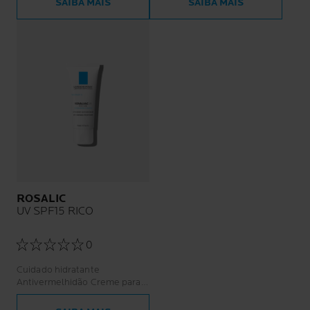
SAIBA MAIS
SAIBA MAIS
ROSALIC
UV SPF15 RICO
0
Cuidado hidratante
Antivermelhidão Creme para a
pele com tendência para a
rosácea couperose.