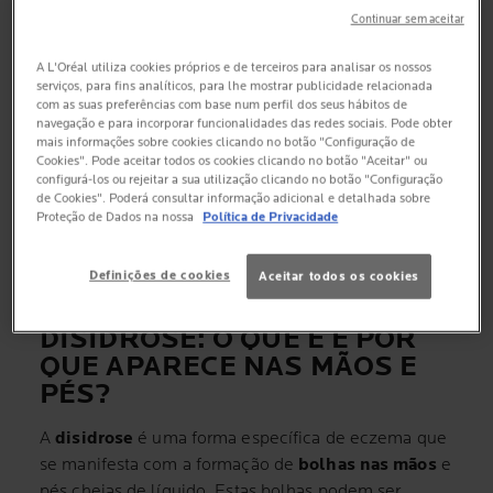
Continuar sem aceitar
DISIDROSE: COMO TRATAR DE FORMA EFICAZ?
A L'Oréal utiliza cookies próprios e de terceiros para analisar os nossos
serviços, para fins analíticos, para lhe mostrar publicidade relacionada
com as suas preferências com base num perfil dos seus hábitos de
navegação e para incorporar funcionalidades das redes sociais. Pode obter
mais informações sobre cookies clicando no botão "Configuração de
CUIDA DA TUA PELE COM LA ROCHE-POSAY
Cookies". Pode aceitar todos os cookies clicando no botão "Aceitar" ou
configurá-los ou rejeitar a sua utilização clicando no botão "Configuração
de Cookies". Poderá consultar informação adicional e detalhada sobre
Proteção de Dados na nossa
Política de Privacidade
Definições de cookies
Aceitar todos os cookies
DISIDROSE: O QUE É
E POR
QUE APARECE NAS MÃOS E
PÉS?
A
disidrose
é uma forma específica de eczema que
se manifesta com a formação de
bolhas nas mãos
e
pés cheias de líquido. Estas bolhas podem ser