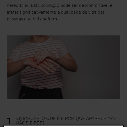
hereditário. Esta condição pode ser desconfortável e
afetar significativamente a qualidade de vida das
pessoas que dela sofrem.
DISIDROSE: O QUE É E POR QUE APARECE NAS
MÃOS E PÉS?