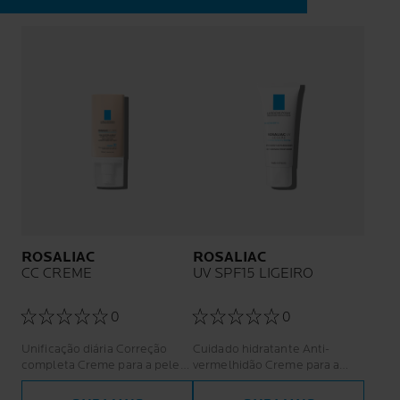
ROSALIAC
ROSALIAC
CC CREME
UV SPF15 LIGEIRO
0
0
Unificação diária Correção
Cuidado hidratante Anti-
completa Creme para a pele
vermelhidão Creme para a
sensível
pele com tendência para a
couperose