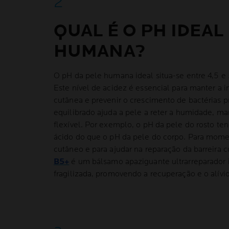
QUAL É O PH IDEAL
HUMANA?
O pH da pele humana ideal situa-se entre 4,5 e 
Este nível de acidez é essencial para manter a i
cutânea e prevenir o crescimento de bactérias p
equilibrado ajuda a pele a reter a humidade, ma
flexível. Por exemplo, o pH da pele do rosto te
ácido do que o pH da pele do corpo. Para mome
cutâneo e para ajudar na reparação da barreira 
B5+
é um bálsamo apaziguante ultrarreparador i
fragilizada, promovendo a recuperação e o alívi