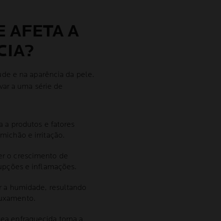
 AFETA A
CIA?
de e na aparência da pele.
var a uma série de
a a produtos e fatores
ichão e irritação.
r o crescimento de
rupções e inflamações.
r a humidade, resultando
puxamento.
nea enfraquecida torna a