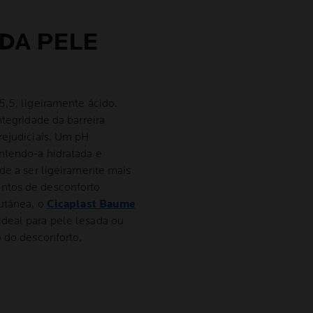
 DA PELE
5,5, ligeiramente ácido.
ntegridade da barreira
rejudiciais. Um pH
ntendo-a hidratada e
nde a ser ligeiramente mais
ntos de desconforto
cutânea, o
Cicaplast Baume
deal para pele lesada ou
o do desconforto.