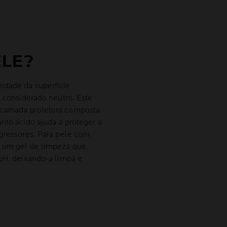
ELE?
idade da superfície
é considerado neutro. Este
 camada protetora composta
anto ácido ajuda a proteger a
agressores. Para pele com
 um gel de limpeza que
 pH, deixando-a limpa e