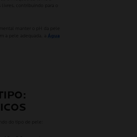
 livres, contribuindo para o
amental manter o pH da pele
om a pele adequada, a
Água
TIPO:
ICOS
do do tipo de pele: