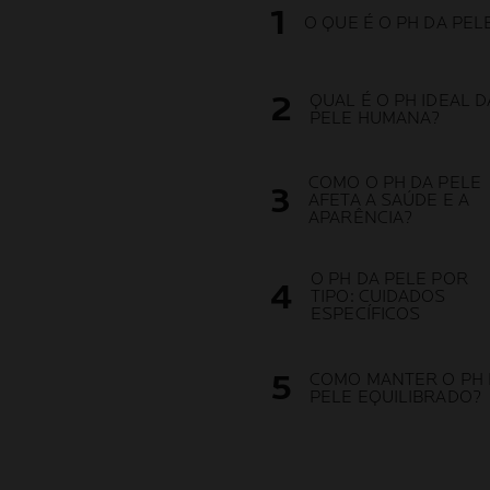
O QUE É O PH DA PEL
QUAL É O PH IDEAL D
PELE HUMANA?
COMO O PH DA PELE
AFETA A SAÚDE E A
APARÊNCIA?
O PH DA PELE POR
TIPO: CUIDADOS
ESPECÍFICOS
COMO MANTER O PH 
PELE EQUILIBRADO?