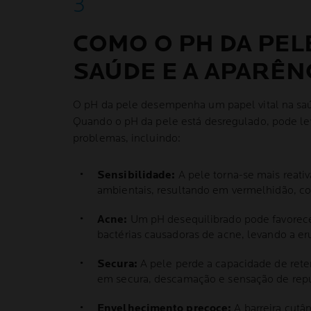
COMO O PH DA PELE
SAÚDE E A APARÊN
O pH da pele desempenha um papel vital na saú
Quando o pH da pele está desregulado, pode le
problemas, incluindo:
Sensibilidade:
A pele torna-se mais reativ
ambientais, resultando em vermelhidão, com
Acne:
Um pH desequilibrado pode favorece
bactérias causadoras de acne, levando a e
Secura:
A pele perde a capacidade de rete
em secura, descamação e sensação de re
Envelhecimento precoce:
A barreira cutâ