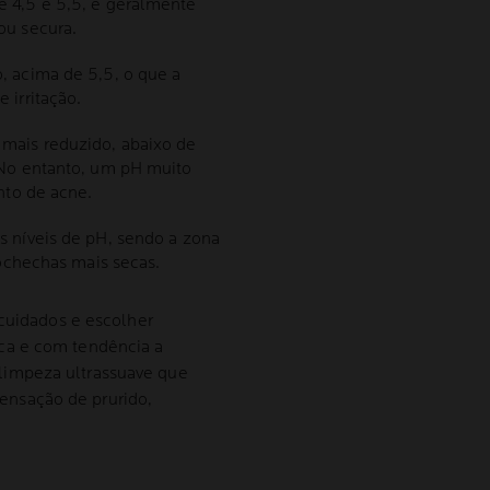
 4,5 e 5,5, e geralmente
ou secura.
, acima de 5,5, o que a
 irritação.
mais reduzido, abaixo de
 No entanto, um pH muito
nto de acne.
s níveis de pH, sendo a zona
bochechas mais secas.
 cuidados e escolher
ca e com tendência a
impeza ultrassuave que
 sensação de prurido,