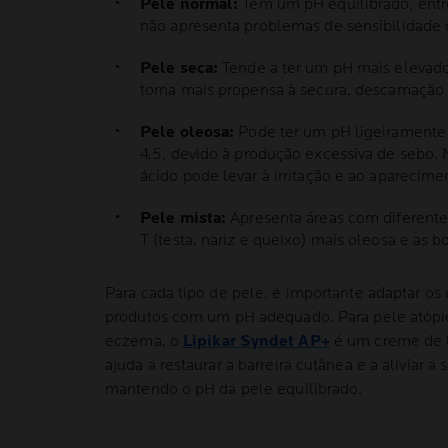
Pele normal:
Tem um pH equilibrado, entre
não apresenta problemas de sensibilidade 
Pele seca:
Tende a ter um pH mais elevado
torna mais propensa à secura, descamação e
Pele oleosa:
Pode ter um pH ligeiramente 
4,5, devido à produção excessiva de sebo.
ácido pode levar à irritação e ao aparecime
Pele mista:
Apresenta áreas com diferente
T (testa, nariz e queixo) mais oleosa e as 
Para cada tipo de pele, é importante adaptar os
produtos com um pH adequado. Para pele atópi
eczema, o
Lipikar Syndet AP+
é um creme de l
ajuda a restaurar a barreira cutânea e a aliviar a
mantendo o pH da pele equilibrado.