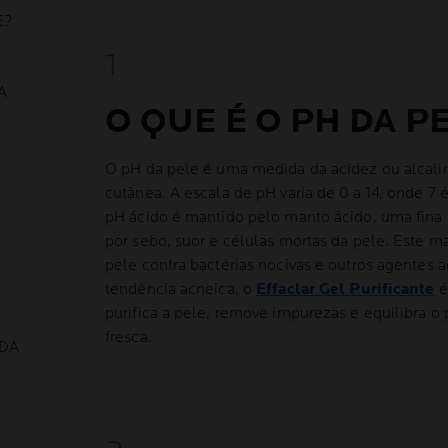
E?
A
O QUE É O PH DA P
O pH da pele é uma medida da acidez ou alcalin
cutânea. A escala de pH varia de 0 a 14, onde 7 
pH ácido é mantido pelo manto ácido, uma fina
por sebo, suor e células mortas da pele. Este m
pele contra bactérias nocivas e outros agentes 
tendência acneica, o
Effaclar Gel Purificante
é
purifica a pele, remove impurezas e equilibra o
fresca.
DA