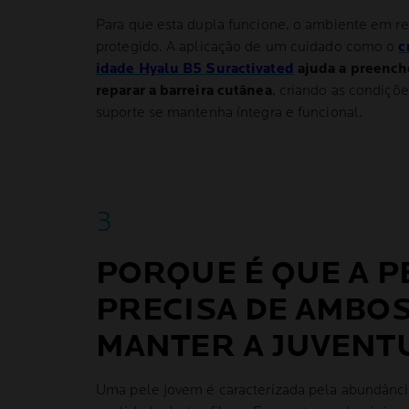
Para que esta dupla funcione, o ambiente em re
protegido. A aplicação de um cuidado como o
c
idade Hyalu B5 Suractivated
ajuda a preenche
reparar a barreira cutânea
, criando as condiçõe
suporte se mantenha íntegra e funcional.
PORQUE É QUE A P
PRECISA DE AMBO
MANTER A JUVENT
Uma pele jovem é caracterizada pela abundância