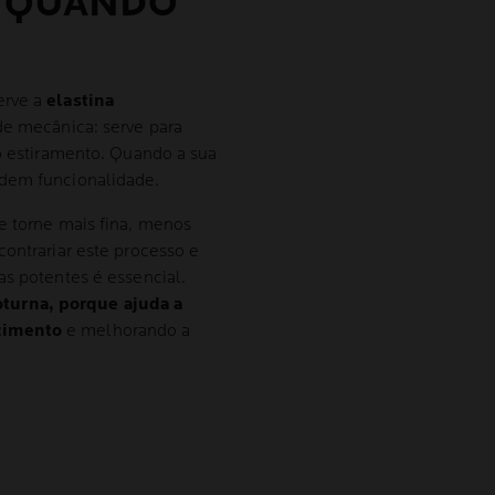
E QUANDO
erve a
elastina
de mecânica: serve para
 o estiramento. Quando a sua
rdem funcionalidade.
e torne mais fina, menos
contrariar este processo e
as potentes é essencial.
turna, porque ajuda a
cimento
e melhorando a