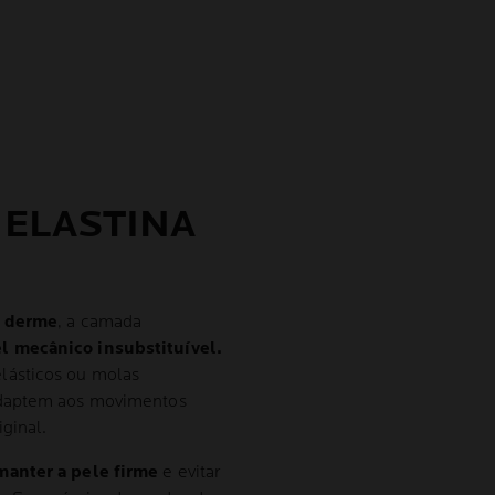
 ELASTINA
a derme
, a camada
l mecânico insubstituível.
lásticos ou molas
adaptem aos movimentos
ginal.
manter a pele firme
e evitar