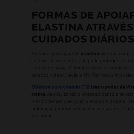
FORMAS DE APOIAR
ELASTINA ATRAVÉS
CUIDADOS DIÁRIO
Embora a produção de
elastina
diminua com a i
cuidados bem estruturada pode proteger as fibra
síntese de novas. O inimigo número um destas fib
gerados pela poluição e UV. Por isso, a inclusão 
O
Sérum pure vitamin C12
traz o poder da Vit
rotina
, neutralizando o stress oxidativo e devo
mesmo tempo que apoia a estrutura da pele. Alé
hidratação profunda é chave para manter a "mola
funcional.