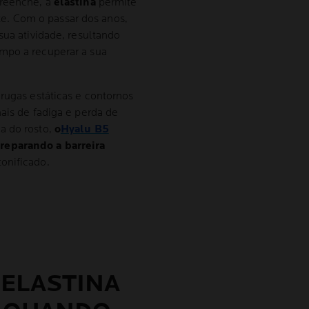
preenche, a
elastina
permite
. Com o passar dos anos,
sua atividade, resultando
mpo a recuperar a sua
 rugas estáticas e contornos
ais de fadiga e perda de
a do rosto,
o
Hyalu B5
reparando a barreira
onificado.
 ELASTINA