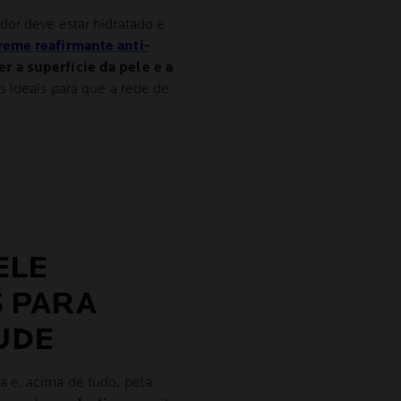
dor deve estar hidratado e
reme
reafirmante anti-
r a superfície da pele e a
s ideais para que a rede de
ELE
S PARA
UDE
 e, acima de tudo, pela