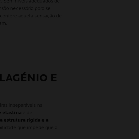
e. Sem níveis adequados de
ensão necessária para se
e confere aquela sensação de
vem.
LAGÉNIO E
iras inseparáveis na
 elastina
é de
a estrutura rígida e a
ibilidade que impede que a