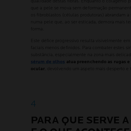
qualidade destas fibras. Enquanto o colagénio 
que a pele se mova sem deformação permanente
os fibroblastos (células produtoras) abrandam a 
numa pele que, ao ser esticada, demora mais te
forma.
Este défice progressivo resulta visivelmente em
faciais menos definidos. Para combater estes sin
substância, especialmente na zona mais delicad
sérum de olhos
atua preenchendo as rugas e 
ocular
, devolvendo um aspeto mais desperto e t
PARA QUE SERVE A