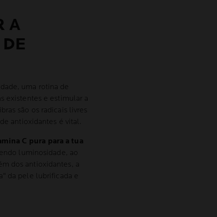
 A
 DE
S
dade, uma rotina de
s existentes e estimular a
ras são os radicais livres
de antioxidantes é vital.
amina C pura para a tua
lvendo luminosidade, ao
m dos antioxidantes, a
" da pele lubrificada e