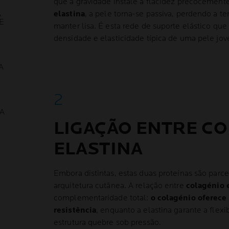
que a gravidade instale a flacidez precocement
A
elastina
, a pele torna-se passiva, perdendo a t
E
manter lisa. É esta rede de suporte elástico qu
densidade e elasticidade típica de uma pele jo
A
A
LIGAÇÃO ENTRE CO
ELASTINA
Embora distintas, estas duas proteínas são parce
arquitetura cutânea. A relação entre
colagénio e
complementaridade total:
o colagénio oferece 
resistência
, enquanto a elastina garante a flex
estrutura quebre sob pressão.