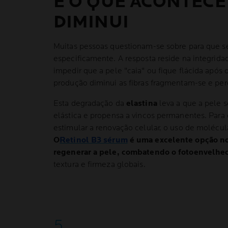
E O QUE ACONTEC
DIMINUI
Muitas pessoas questionam-se sobre para que s
especificamente. A resposta reside na integrida
impedir que a pele "caia" ou fique flácida após
produção diminui as fibras fragmentam-se e pe
Esta degradação da
elastina
leva a que a pele s
elástica e propensa a vincos permanentes. Para 
estimular a renovação celular, o uso de molécul
O
Retinol B3 sérum
é uma excelente opção no
regenerar a pele, combatendo o fotoenvelhe
textura e firmeza globais.