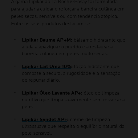
A gama Lipikar da La Roche-Posay foi formulada
para ajudar a cuidar e reforçar a barreira cutânea em
peles secas, sensíveis ou com tendência atópica.
Entre os seus produtos destacam-se:
Lipikar Baume AP+M
:
bálsamo hidratante que
ajuda a apaziguar o prurido e a restaurar a
barreira cutânea em peles muito secas.
Lipikar Lait Urea 10%
:
loção hidratante que
combate a secura, a rugosidade e a sensação
de repuxar diário.
Lipikar Óleo Lavante AP+
:
óleo de limpeza
nutritivo que limpa suavemente sem ressecar a
pele.
Lipikar Syndet AP+
:
creme de limpeza
ultrassuave que respeita o equilíbrio natural da
pele sensível.