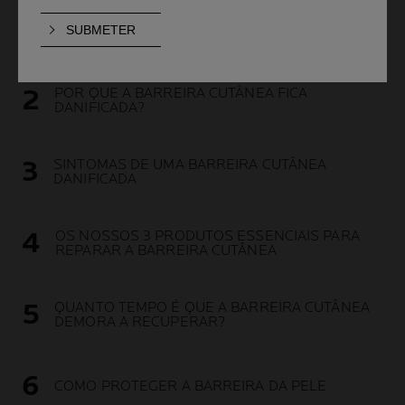
O QUE É A BARREIRA CUTÂNEA E POR QUE É
IMPORTANTE?
POR QUE A BARREIRA CUTÂNEA FICA
DANIFICADA?
SINTOMAS DE UMA BARREIRA CUTÂNEA
DANIFICADA
OS NOSSOS 3 PRODUTOS ESSENCIAIS PARA
REPARAR A BARREIRA CUTÂNEA
QUANTO TEMPO É QUE A BARREIRA CUTÂNEA
DEMORA A RECUPERAR?
COMO PROTEGER A BARREIRA DA PELE