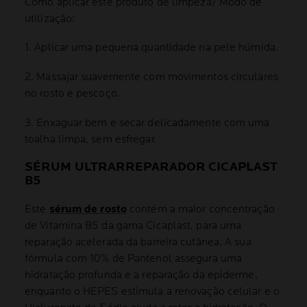
Como aplicar este produto de limpeza/ Modo de
utilização:
1. Aplicar uma pequena quantidade na pele húmida.
2. Massajar suavemente com movimentos circulares
no rosto e pescoço.
3. Enxaguar bem e secar delicadamente com uma
toalha limpa, sem esfregar.
SÉRUM ULTRARREPARADOR CICAPLAST
B5
Este
sérum de rosto
contém a maior concentração
de Vitamina B5 da gama Cicaplast, para uma
reparação acelerada da barreira cutânea. A sua
fórmula com 10% de Pantenol assegura uma
hidratação profunda e a reparação da epiderme,
enquanto o HEPES estimula a renovação celular e o