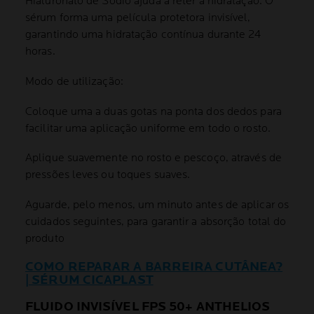
Hialuronato de Sódio ajuda a reter a hidratação. O
sérum forma uma película protetora invisível,
garantindo uma hidratação contínua durante 24
horas.
Modo de utilização:
Coloque uma a duas gotas na ponta dos dedos para
facilitar uma aplicação uniforme em todo o rosto.
Aplique suavemente no rosto e pescoço, através de
pressões leves ou toques suaves.
Aguarde, pelo menos, um minuto antes de aplicar os
cuidados seguintes, para garantir a absorção total do
produto
COMO REPARAR A BARREIRA CUTÂNEA?
| SÉRUM CICAPLAST
FLUIDO INVISÍVEL FPS 50+ ANTHELIOS