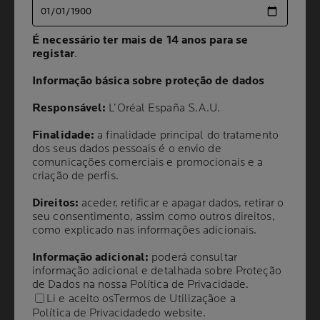
COMO REPARAR A
É necessário ter mais de 14 anos para se
É necessário ter mais de 14 anos para se
registar
registar
.
.
BARREIRA CUTÂNEA
Informação básica sobre proteção de dados
Informação básica sobre proteção de dados
DANIFICADA?
Responsável:
Responsável:
L’Oréal España S.A.U.
L’Oréal España S.A.U.
Finalidade:
Finalidade:
a finalidade principal do tratamento
a finalidade principal do tratamento
5 min. de leitura
| 02 agosto 2026
dos seus dados pessoais é o envio de
dos seus dados pessoais é o envio de
comunicações comerciais e promocionais e a
comunicações comerciais e promocionais e a
Saber como reparar corretamente uma barreira cutânea
criação de perfis.
criação de perfis.
fragilizada pode ajudar a transformar uma pele irritada e
sensível numa tez saudável e resiliente. Quando a
Direitos:
Direitos:
aceder, retificar e apagar dados, retirar o
aceder, retificar e apagar dados, retirar o
seu consentimento, assim como outros direitos,
seu consentimento, assim como outros direitos,
barreira de hidratação se encontra comprometida, uma
como explicado nas informações adicionais.
como explicado nas informações adicionais.
rotina de cuidados de rosto adequada, com ingredientes
reparadores específicos, torna-se essencial para
Informação adicional:
Informação adicional:
poderá consultar
poderá consultar
restaurar a função protetora ideal da pele.
informação adicional e detalhada sobre Proteção
informação adicional e detalhada sobre Proteção
de Dados na nossa
de Dados na nossa
Política de Privacidade
Política de Privacidade
.
.
Li e aceito os
Li e aceito os
Termos de Utilização
Termos de Utilização
e a
e a
Política de Privacidade
Política de Privacidade
do website.
do website.