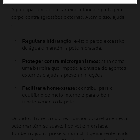
A principal função da barreira cutânea é proteger o
corpo contra agressões externas. Além disso, ajuda
a:
Regular a hidratação:
evita a perda excessiva
de água e mantém a pele hidratada.
Proteger contra microrganismos:
atua como
uma barreira que impede a entrada de agentes
externos e ajuda a prevenir infeções.
Facilitar a homeostase:
contribui para o
equilíbrio do meio interno e para o bom
funcionamento da pele.
Quando a barreira cutânea funciona corretamente, a
pele mantém-se suave, flexível e hidratada.
Também ajuda a preservar um pH ligeiramente ácido