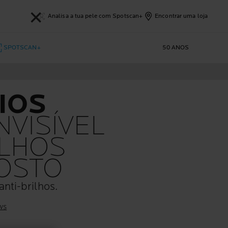
✕
Analisa a tua pele com Spotscan+
Encontrar uma loja
SPOTSCAN+
50 ANOS
IOS
NVISÍVEL
ILHOS
OSTO
anti-brilhos.
ws