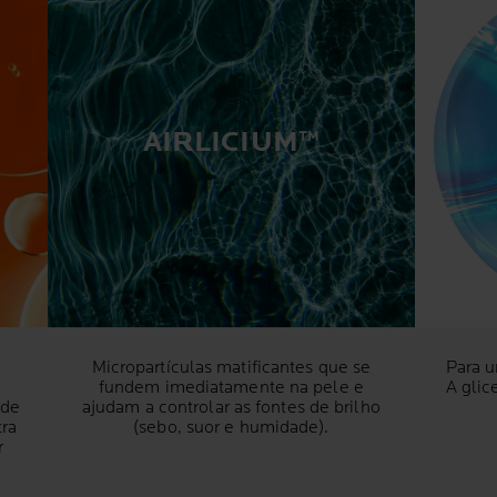
AIRLICIUM™
Micropartículas matificantes que se
Para u
fundem imediatamente na pele e
A glic
 de
ajudam a controlar as fontes de brilho
tra
(sebo, suor e humidade).
r