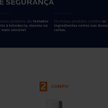
DE SEGURANÇA
ossos produtos são
testados
Os nossos produtos contêm
os
to à tolerância, mesmo na
ingredientes certos nas dose
 mais sensível
.
certas.
2
CORPO