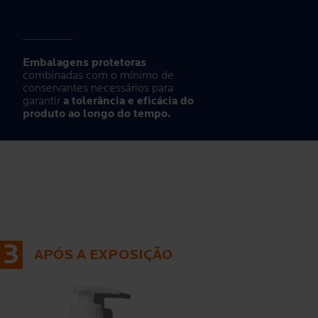
Embalagens protetoras
s
combinadas com o mínimo de
conservantes necessários para
garantir
a tolerância e eficácia do
produto ao longo do tempo.
3
APÓS A EXPOSIÇÃO