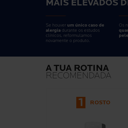
MAIS ELEVADOS 
Se houver
um único caso de
Os n
alergia
durante os estudos
quan
clínicos, reformulamos
pele
novamente o produto.
A TUA ROTINA
RECOMENDADA
1
ROSTO