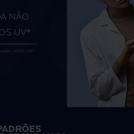
DA NÃO
OS UV*
da pele - IPSOS LRP -
PADRÕES