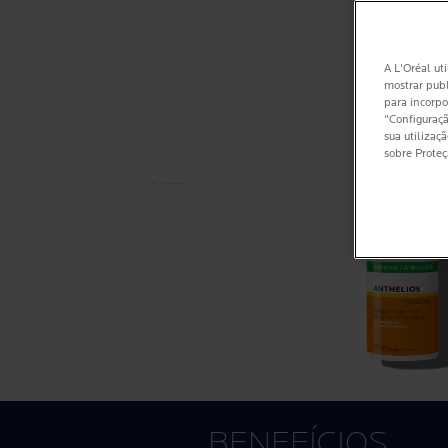
A L'Oréal uti
mostrar publ
para incorpo
Painel anterior
"Configuraçã
sua utilizaç
sobre Prote
BENEFÍCIOS